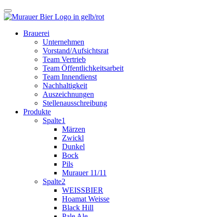
Brauerei
Unternehmen
Vorstand/Aufsichtsrat
Team Vertrieb
Team Öffentlichkeitsarbeit
Team Innendienst
Nachhaltigkeit
Auszeichnungen
Stellenausschreibung
Produkte
Spalte1
Märzen
Zwickl
Dunkel
Bock
Pils
Murauer 11/11
Spalte2
WEISSBIER
Hoamat Weisse
Black Hill
Pale Ale