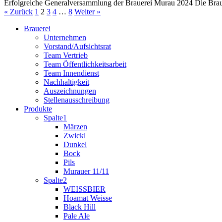
Erfolgreiche Generalversammlung der Brauerei Murau 2024 Die Braue
« Zurück
1
2
3
4
…
8
Weiter »
Brauerei
Unternehmen
Vorstand/Aufsichtsrat
Team Vertrieb
Team Öffentlichkeitsarbeit
Team Innendienst
Nachhaltigkeit
Auszeichnungen
Stellenausschreibung
Produkte
Spalte1
Märzen
Zwickl
Dunkel
Bock
Pils
Murauer 11/11
Spalte2
WEISSBIER
Hoamat Weisse
Black Hill
Pale Ale