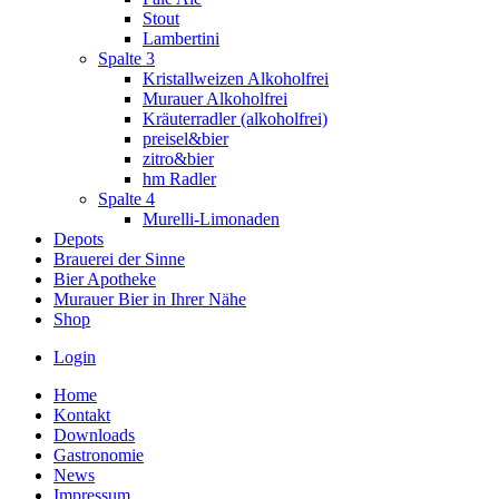
Stout
Lambertini
Spalte 3
Kristallweizen Alkoholfrei
Murauer Alkoholfrei
Kräuterradler (alkoholfrei)
preisel&bier
zitro&bier
hm Radler
Spalte 4
Murelli-Limonaden
Depots
Brauerei der Sinne
Bier Apotheke
Murauer Bier in Ihrer Nähe
Shop
Login
Home
Kontakt
Downloads
Gastronomie
News
Impressum