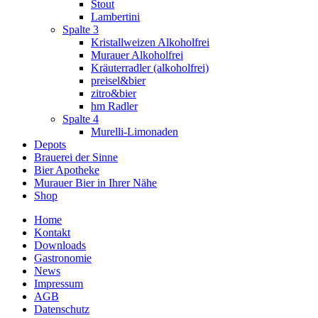
Stout
Lambertini
Spalte 3
Kristallweizen Alkoholfrei
Murauer Alkoholfrei
Kräuterradler (alkoholfrei)
preisel&bier
zitro&bier
hm Radler
Spalte 4
Murelli-Limonaden
Depots
Brauerei der Sinne
Bier Apotheke
Murauer Bier in Ihrer Nähe
Shop
Home
Kontakt
Downloads
Gastronomie
News
Impressum
AGB
Datenschutz