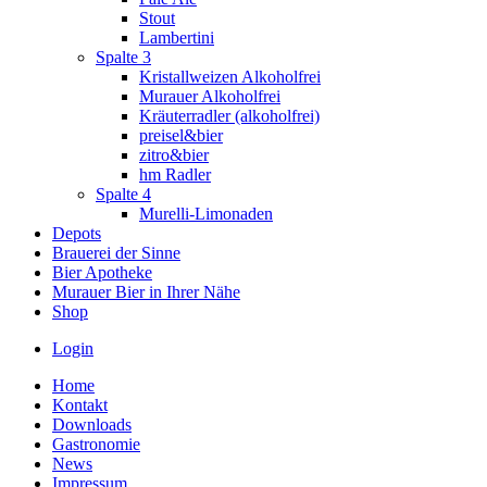
Stout
Lambertini
Spalte 3
Kristallweizen Alkoholfrei
Murauer Alkoholfrei
Kräuterradler (alkoholfrei)
preisel&bier
zitro&bier
hm Radler
Spalte 4
Murelli-Limonaden
Depots
Brauerei der Sinne
Bier Apotheke
Murauer Bier in Ihrer Nähe
Shop
Login
Home
Kontakt
Downloads
Gastronomie
News
Impressum