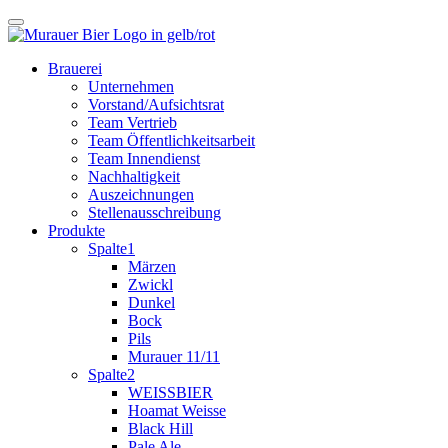
Brauerei
Unternehmen
Vorstand/Aufsichtsrat
Team Vertrieb
Team Öffentlichkeitsarbeit
Team Innendienst
Nachhaltigkeit
Auszeichnungen
Stellenausschreibung
Produkte
Spalte1
Märzen
Zwickl
Dunkel
Bock
Pils
Murauer 11/11
Spalte2
WEISSBIER
Hoamat Weisse
Black Hill
Pale Ale