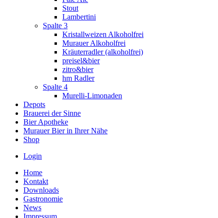
Stout
Lambertini
Spalte 3
Kristallweizen Alkoholfrei
Murauer Alkoholfrei
Kräuterradler (alkoholfrei)
preisel&bier
zitro&bier
hm Radler
Spalte 4
Murelli-Limonaden
Depots
Brauerei der Sinne
Bier Apotheke
Murauer Bier in Ihrer Nähe
Shop
Login
Home
Kontakt
Downloads
Gastronomie
News
Impressum