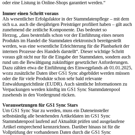
oder eine Listung in Online-Shops garantiert werden.“
Immer einen Schritt voraus
Als wesentlicher Erfolgsfaktor in der Stammdatenpflege – mit dem
sich u.a. auch die diesjährigen Preisträger profiliert haben – gilt auch
zunehmend die zeitliche Komponente. Das bedeutet so
Herzog, „dass bestenfalls schon vor der Einführung eines neuen
Produkts im Handel die Stammdaten elektronisch bereitgestellt
werden, was eine wesentliche Erleichterung für die Planbarkeit der
internen Prozesse des Handels darstellt“. Dieser wichtige Schritt
voraus gilt nicht nur für die Eingabe der Stammdaten, sondern auch
rund um die Bewältigung zukünftiger gesetzlicher Anforderungen.
Dazu zählen etwa die Einführung des Einwegpfands ab 01.01.2025,
wozu zusätzliche Daten über GS1 Sync abgebildet werden müssen
oder die für viele Produkte schon sehr bald relevante
Entwaldungsrichtlinie (EUDR). Auch sämtliche Informationen zu
Verpackungen werden künftig im GS1 Sync Stammdatenpool
zusehends in den Vordergrund rücken.
Voraussetzungen für GS1 Sync Stars
Um GS1 Sync Star zu werden, muss ein Dateneinsteller
selbstständig alle bestehenden Artikeldaten im GS1 Sync
Stammdatenpool laufend auf Aktualität prüfen und ausgelaufene
Artikel entsprechend kennzeichnen. Darüber hinaus ist für die
Vollprüfung der vorhandenen Daten durch die GS1 Sync