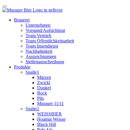
Brauerei
Unternehmen
Vorstand/Aufsichtsrat
Team Vertrieb
Team Öffentlichkeitsarbeit
Team Innendienst
Nachhaltigkeit
Auszeichnungen
Stellenausschreibung
Produkte
Spalte1
Märzen
Zwickl
Dunkel
Bock
Pils
Murauer 11/11
Spalte2
WEISSBIER
Hoamat Weisse
Black Hill
Pale Ale