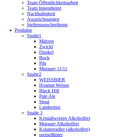
Team Öffentlichkeitsarbeit
Team Innendienst
Nachhaltigkeit
Auszeichnungen
Stellenausschreibung
Produkte
Spalte1
Märzen
Zwickl
Dunkel
Bock
Pils
Murauer 11/11
Spalte2
WEISSBIER
Hoamat Weisse
Black Hill
Pale Ale
Stout
Lambertini
Spalte 3
Kristallweizen Alkoholfrei
Murauer Alkoholfrei
Kräuterradler (alkoholfrei)
preisel&bier