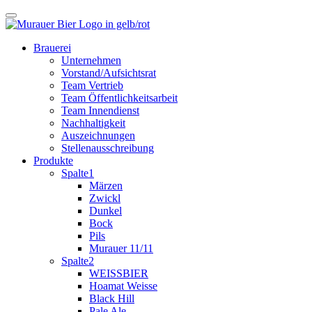
Brauerei
Unternehmen
Vorstand/Aufsichtsrat
Team Vertrieb
Team Öffentlichkeitsarbeit
Team Innendienst
Nachhaltigkeit
Auszeichnungen
Stellenausschreibung
Produkte
Spalte1
Märzen
Zwickl
Dunkel
Bock
Pils
Murauer 11/11
Spalte2
WEISSBIER
Hoamat Weisse
Black Hill
Pale Ale