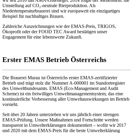
wir seit 2010 das AMA-Gütesiegel. 2014 folgte der Meilenstein: die
Umstellung auf CO₂-neutrale Bierproduktion. Als
Niedertemperaturbrauerei sind wir europaweit ein einzigartiges
Beispiel für nachhaltiges Brauen.
Zahlreiche Auszeichnungen wie der EMAS-Preis, TRIGOS,
Ökoprofit oder der FOOD TEC Award bestätigen unser
Engagement für eine lebenswerte Zukunft.
Erster EMAS Betrieb Österreichs
Die Brauerei Murau ist Österreichs erster EMAS-zertifizierter
Betrieb und trägt stolz die Nummer A-000001 im Standortregister
des Umweltbundesamts. EMAS (Eco-Management and Audit
Scheme) ist ein freiwilliges Umweltmanagementsystem, das eine
kontinuierliche Verbesserung aller Umweltauswirkungen im Betrieb
vorsieht.
Seit über 20 Jahren unterziehen wir uns jährlich einer strengen
EMAS-Prüfung. Unsere Maßnahmen und Fortschritte werden
transparent in Umwelterklärungen dokumentiert – wofür wir 2017
und 2020 mit dem EMAS-Preis für die beste Umwelterklärung