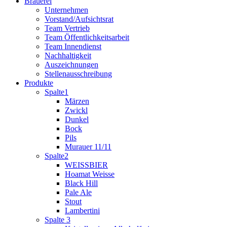
Brauerei
Unternehmen
Vorstand/Aufsichtsrat
Team Vertrieb
Team Öffentlichkeitsarbeit
Team Innendienst
Nachhaltigkeit
Auszeichnungen
Stellenausschreibung
Produkte
Spalte1
Märzen
Zwickl
Dunkel
Bock
Pils
Murauer 11/11
Spalte2
WEISSBIER
Hoamat Weisse
Black Hill
Pale Ale
Stout
Lambertini
Spalte 3