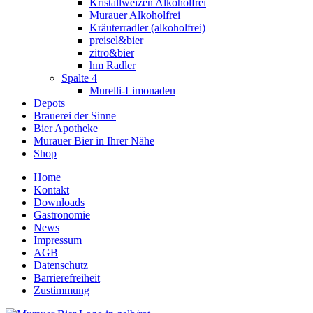
Kristallweizen Alkoholfrei
Murauer Alkoholfrei
Kräuterradler (alkoholfrei)
preisel&bier
zitro&bier
hm Radler
Spalte 4
Murelli-Limonaden
Depots
Brauerei der Sinne
Bier Apotheke
Murauer Bier in Ihrer Nähe
Shop
Home
Kontakt
Downloads
Gastronomie
News
Impressum
AGB
Datenschutz
Barrierefreiheit
Zustimmung