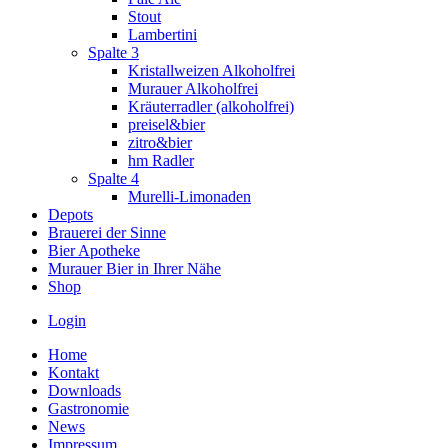
Stout
Lambertini
Spalte 3
Kristallweizen Alkoholfrei
Murauer Alkoholfrei
Kräuterradler (alkoholfrei)
preisel&bier
zitro&bier
hm Radler
Spalte 4
Murelli-Limonaden
Depots
Brauerei der Sinne
Bier Apotheke
Murauer Bier in Ihrer Nähe
Shop
Login
Home
Kontakt
Downloads
Gastronomie
News
Impressum