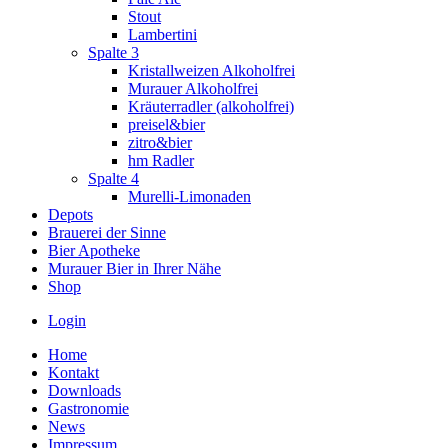
Stout
Lambertini
Spalte 3
Kristallweizen Alkoholfrei
Murauer Alkoholfrei
Kräuterradler (alkoholfrei)
preisel&bier
zitro&bier
hm Radler
Spalte 4
Murelli-Limonaden
Depots
Brauerei der Sinne
Bier Apotheke
Murauer Bier in Ihrer Nähe
Shop
Login
Home
Kontakt
Downloads
Gastronomie
News
Impressum