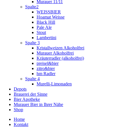
Murauer 11/11
Spalte2
WEISSBIER
Hoamat Weisse
Black Hill
Pale Ale
Stout
Lambertini
Spalte 3
Kristallweizen Alkoholfrei
Murauer Alkoholfrei
Kräuterradler (alkoholfrei)
preisel&bier
zitro&bier
hm Radler
Spalte 4
Murelli-Limonaden
Depots
Brauerei der Sinne
Bier Apotheke
Murauer Bier in Ihrer Nähe
Shop
Home
Kontakt