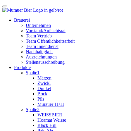
Brauerei
Unternehmen
Vorstand/Aufsichtsrat
Team Vertrieb
Team Öffentlichkeitsarbeit
Team Innendienst
Nachhaltigkeit
Auszeichnungen
Stellenausschreibung
Produkte
Spalte1
Märzen
Zwickl
Dunkel
Bock
Pils
Murauer 11/11
Spalte2
WEISSBIER
Hoamat Weisse
Black Hill
Pale Ale