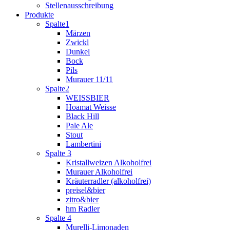
Stellenausschreibung
Produkte
Spalte1
Märzen
Zwickl
Dunkel
Bock
Pils
Murauer 11/11
Spalte2
WEISSBIER
Hoamat Weisse
Black Hill
Pale Ale
Stout
Lambertini
Spalte 3
Kristallweizen Alkoholfrei
Murauer Alkoholfrei
Kräuterradler (alkoholfrei)
preisel&bier
zitro&bier
hm Radler
Spalte 4
Murelli-Limonaden