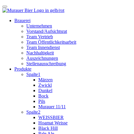
Brauerei
Unternehmen
Vorstand/Aufsichtsrat
Team Vertrieb
Team Öffentlichkeitsarbeit
Team Innendienst
Nachhaltigkeit
Auszeichnungen
Stellenausschreibung
Produkte
Spalte1
Märzen
Zwickl
Dunkel
Bock
Pils
Murauer 11/11
Spalte2
WEISSBIER
Hoamat Weisse
Black Hill
Pale Ale