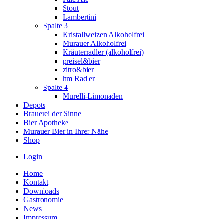
Stout
Lambertini
Spalte 3
Kristallweizen Alkoholfrei
Murauer Alkoholfrei
Kräuterradler (alkoholfrei)
preisel&bier
zitro&bier
hm Radler
Spalte 4
Murelli-Limonaden
Depots
Brauerei der Sinne
Bier Apotheke
Murauer Bier in Ihrer Nähe
Shop
Login
Home
Kontakt
Downloads
Gastronomie
News
Impressum