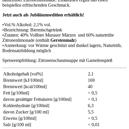
beispiellos erfrischenden Geschmack.
Jetzt auch als Jubiläumsedition erhältlich!
•Vol.% Alkohol: 2,1% vol.
•Bezeichnung: Biermischgetränk
•Zutaten: 40% Vollbier Murauer Märzen und 60% naturtrübe
Zitronenlimonade (enthält
Gerstenmalz
)
•Anmerkung: vor Wärme geschützt und dunkel lagern, Naturtrüb,
Bodensatzbildung möglich
Speiseempfehlung: Zitronenschaumsuppe mit Garnelenspieß
Alkoholgehalt [vol%]
2,1
Brennwert [kJ/100ml]
169
Brennwert [kcal/100ml]
40
Fett [g/100ml]
< 0,5
davon gesättigte Fettsäuren [g/100ml]
< 0,1
Kohlenhydrate [g/100ml]
6,3
davon Zucker [g/100 ml]
5,5
Eiweiss [g/100ml]
< 0,5
Salz [g/100 ml]
< 0,01