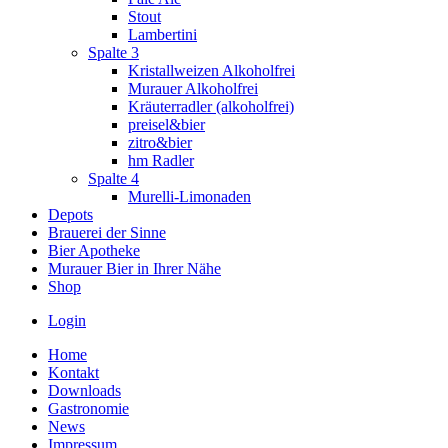
Stout
Lambertini
Spalte 3
Kristallweizen Alkoholfrei
Murauer Alkoholfrei
Kräuterradler (alkoholfrei)
preisel&bier
zitro&bier
hm Radler
Spalte 4
Murelli-Limonaden
Depots
Brauerei der Sinne
Bier Apotheke
Murauer Bier in Ihrer Nähe
Shop
Login
Home
Kontakt
Downloads
Gastronomie
News
Impressum