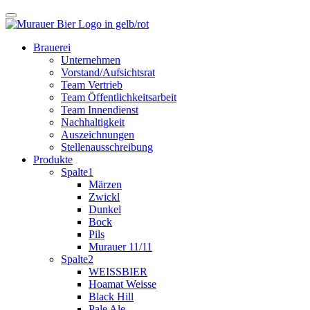
Brauerei
Unternehmen
Vorstand/Aufsichtsrat
Team Vertrieb
Team Öffentlichkeitsarbeit
Team Innendienst
Nachhaltigkeit
Auszeichnungen
Stellenausschreibung
Produkte
Spalte1
Märzen
Zwickl
Dunkel
Bock
Pils
Murauer 11/11
Spalte2
WEISSBIER
Hoamat Weisse
Black Hill
Pale Ale