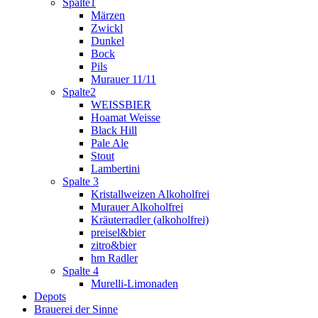
Spalte1
Märzen
Zwickl
Dunkel
Bock
Pils
Murauer 11/11
Spalte2
WEISSBIER
Hoamat Weisse
Black Hill
Pale Ale
Stout
Lambertini
Spalte 3
Kristallweizen Alkoholfrei
Murauer Alkoholfrei
Kräuterradler (alkoholfrei)
preisel&bier
zitro&bier
hm Radler
Spalte 4
Murelli-Limonaden
Depots
Brauerei der Sinne