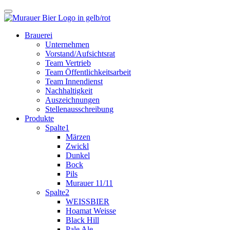
Brauerei
Unternehmen
Vorstand/Aufsichtsrat
Team Vertrieb
Team Öffentlichkeitsarbeit
Team Innendienst
Nachhaltigkeit
Auszeichnungen
Stellenausschreibung
Produkte
Spalte1
Märzen
Zwickl
Dunkel
Bock
Pils
Murauer 11/11
Spalte2
WEISSBIER
Hoamat Weisse
Black Hill
Pale Ale