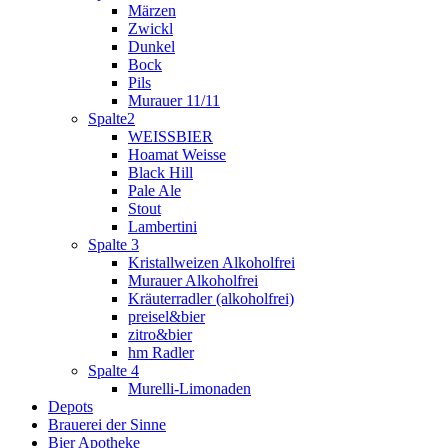
Märzen
Zwickl
Dunkel
Bock
Pils
Murauer 11/11
Spalte2
WEISSBIER
Hoamat Weisse
Black Hill
Pale Ale
Stout
Lambertini
Spalte 3
Kristallweizen Alkoholfrei
Murauer Alkoholfrei
Kräuterradler (alkoholfrei)
preisel&bier
zitro&bier
hm Radler
Spalte 4
Murelli-Limonaden
Depots
Brauerei der Sinne
Bier Apotheke