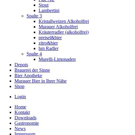
Stout
Lambertini
Spalte 3
Kristallweizen Alkoholfrei
Murauer Alkoholfrei
Kräuterradler (alkoholfrei)
preisel&bier
zitro&bier
hm Radler
Spalte 4
Murelli-Limonaden
Depots
Brauerei der Sinne
Bier Apotheke
Murauer Bier in Ihrer Nähe
Shop
Login
Home
Kontakt
Downloads
Gastronomie
News
Impressum