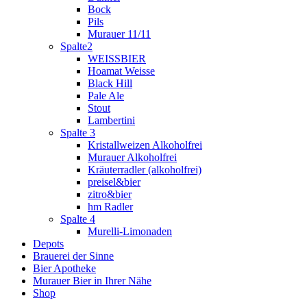
Bock
Pils
Murauer 11/11
Spalte2
WEISSBIER
Hoamat Weisse
Black Hill
Pale Ale
Stout
Lambertini
Spalte 3
Kristallweizen Alkoholfrei
Murauer Alkoholfrei
Kräuterradler (alkoholfrei)
preisel&bier
zitro&bier
hm Radler
Spalte 4
Murelli-Limonaden
Depots
Brauerei der Sinne
Bier Apotheke
Murauer Bier in Ihrer Nähe
Shop