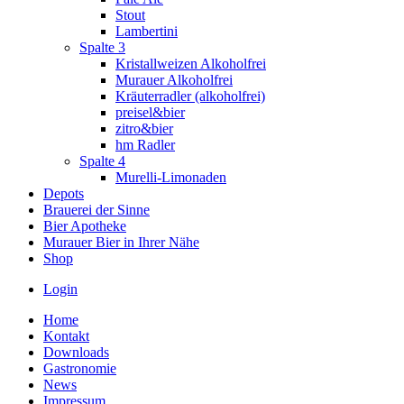
Stout
Lambertini
Spalte 3
Kristallweizen Alkoholfrei
Murauer Alkoholfrei
Kräuterradler (alkoholfrei)
preisel&bier
zitro&bier
hm Radler
Spalte 4
Murelli-Limonaden
Depots
Brauerei der Sinne
Bier Apotheke
Murauer Bier in Ihrer Nähe
Shop
Login
Home
Kontakt
Downloads
Gastronomie
News
Impressum