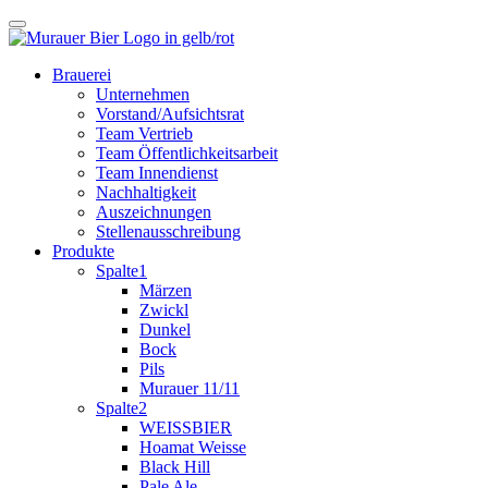
Brauerei
Unternehmen
Vorstand/Aufsichtsrat
Team Vertrieb
Team Öffentlichkeitsarbeit
Team Innendienst
Nachhaltigkeit
Auszeichnungen
Stellenausschreibung
Produkte
Spalte1
Märzen
Zwickl
Dunkel
Bock
Pils
Murauer 11/11
Spalte2
WEISSBIER
Hoamat Weisse
Black Hill
Pale Ale