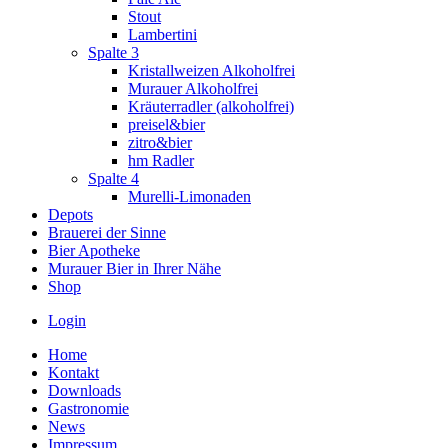
Stout
Lambertini
Spalte 3
Kristallweizen Alkoholfrei
Murauer Alkoholfrei
Kräuterradler (alkoholfrei)
preisel&bier
zitro&bier
hm Radler
Spalte 4
Murelli-Limonaden
Depots
Brauerei der Sinne
Bier Apotheke
Murauer Bier in Ihrer Nähe
Shop
Login
Home
Kontakt
Downloads
Gastronomie
News
Impressum