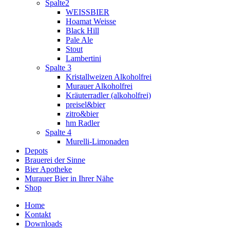
Spalte2
WEISSBIER
Hoamat Weisse
Black Hill
Pale Ale
Stout
Lambertini
Spalte 3
Kristallweizen Alkoholfrei
Murauer Alkoholfrei
Kräuterradler (alkoholfrei)
preisel&bier
zitro&bier
hm Radler
Spalte 4
Murelli-Limonaden
Depots
Brauerei der Sinne
Bier Apotheke
Murauer Bier in Ihrer Nähe
Shop
Home
Kontakt
Downloads