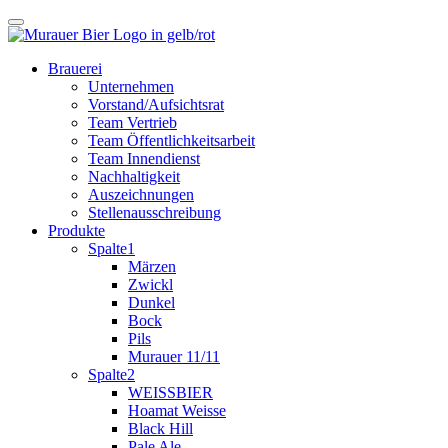
Brauerei
Unternehmen
Vorstand/Aufsichtsrat
Team Vertrieb
Team Öffentlichkeitsarbeit
Team Innendienst
Nachhaltigkeit
Auszeichnungen
Stellenausschreibung
Produkte
Spalte1
Märzen
Zwickl
Dunkel
Bock
Pils
Murauer 11/11
Spalte2
WEISSBIER
Hoamat Weisse
Black Hill
Pale Ale