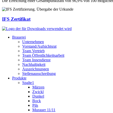
Die Erreichung einer Gesamtpunktzahl von 96,9% von 100 möglichen u
IFS Zertifikat
Brauerei
Unternehmen
Vorstand/Aufsichtsrat
Team Vertrieb
Team Öffentlichkeitsarbeit
Team Innendienst
Nachhaltigkeit
Auszeichnungen
Stellenausschreibung
Produkte
Spalte1
Märzen
Zwickl
Dunkel
Bock
Pils
Murauer 11/11