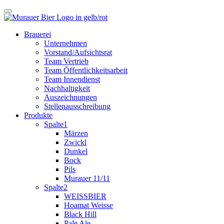
Brauerei
Unternehmen
Vorstand/Aufsichtsrat
Team Vertrieb
Team Öffentlichkeitsarbeit
Team Innendienst
Nachhaltigkeit
Auszeichnungen
Stellenausschreibung
Produkte
Spalte1
Märzen
Zwickl
Dunkel
Bock
Pils
Murauer 11/11
Spalte2
WEISSBIER
Hoamat Weisse
Black Hill
Pale Ale