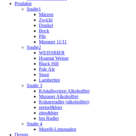
Produkte
Spalte1
Märzen
Zwickl
Dunkel
Bock
Pils
Murauer 11/11
Spalte2
WEISSBIER
Hoamat Weisse
Black Hill
Pale Ale
Stout
Lambertini
Spalte 3
Kristallweizen Alkoholfrei
Murauer Alkoholfrei
Kräuterradler (alkoholfrei)
preisel&bier
zitro&bier
hm Radler
Spalte 4
Murelli-Limonaden
Depots