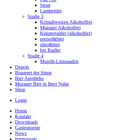
Stout
Lambertini
Spalte 3
Kristallweizen Alkoholfrei
Murauer Alkoholfrei
Kräuterradler (alkoholfrei)
preisel&bier
zitro&bier
hm Radler
Spalte 4
Murelli-Limonaden
Depots
Brauerei der Sinne
Bier Apotheke
Murauer Bier in Ihrer Nähe
Shop
Login
Home
Kontakt
Downloads
Gastronomie
News
Impressum