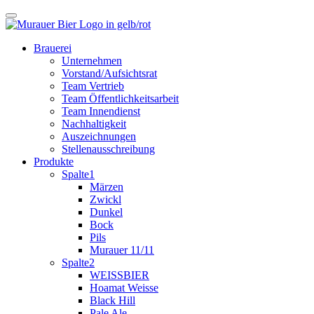
Brauerei
Unternehmen
Vorstand/Aufsichtsrat
Team Vertrieb
Team Öffentlichkeitsarbeit
Team Innendienst
Nachhaltigkeit
Auszeichnungen
Stellenausschreibung
Produkte
Spalte1
Märzen
Zwickl
Dunkel
Bock
Pils
Murauer 11/11
Spalte2
WEISSBIER
Hoamat Weisse
Black Hill
Pale Ale