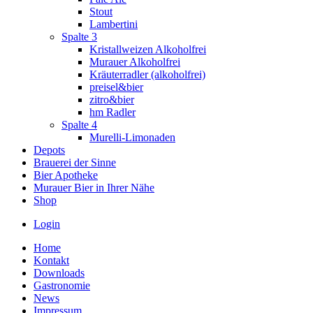
Stout
Lambertini
Spalte 3
Kristallweizen Alkoholfrei
Murauer Alkoholfrei
Kräuterradler (alkoholfrei)
preisel&bier
zitro&bier
hm Radler
Spalte 4
Murelli-Limonaden
Depots
Brauerei der Sinne
Bier Apotheke
Murauer Bier in Ihrer Nähe
Shop
Login
Home
Kontakt
Downloads
Gastronomie
News
Impressum