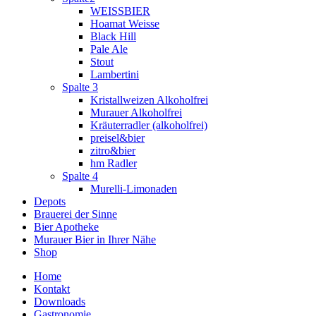
WEISSBIER
Hoamat Weisse
Black Hill
Pale Ale
Stout
Lambertini
Spalte 3
Kristallweizen Alkoholfrei
Murauer Alkoholfrei
Kräuterradler (alkoholfrei)
preisel&bier
zitro&bier
hm Radler
Spalte 4
Murelli-Limonaden
Depots
Brauerei der Sinne
Bier Apotheke
Murauer Bier in Ihrer Nähe
Shop
Home
Kontakt
Downloads
Gastronomie