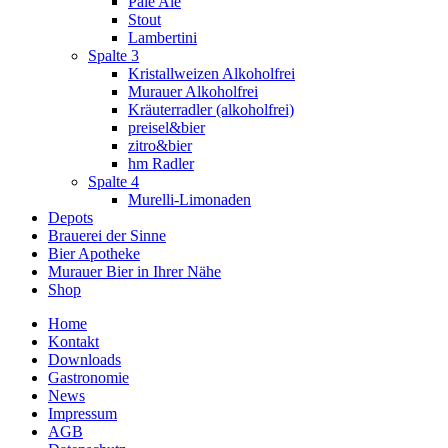
Pale Ale
Stout
Lambertini
Spalte 3
Kristallweizen Alkoholfrei
Murauer Alkoholfrei
Kräuterradler (alkoholfrei)
preisel&bier
zitro&bier
hm Radler
Spalte 4
Murelli-Limonaden
Depots
Brauerei der Sinne
Bier Apotheke
Murauer Bier in Ihrer Nähe
Shop
Home
Kontakt
Downloads
Gastronomie
News
Impressum
AGB