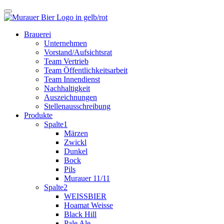
Brauerei
Unternehmen
Vorstand/Aufsichtsrat
Team Vertrieb
Team Öffentlichkeitsarbeit
Team Innendienst
Nachhaltigkeit
Auszeichnungen
Stellenausschreibung
Produkte
Spalte1
Märzen
Zwickl
Dunkel
Bock
Pils
Murauer 11/11
Spalte2
WEISSBIER
Hoamat Weisse
Black Hill
Pale Ale