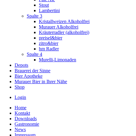
Stout
Lambertini
Spalte 3
Kristallweizen Alkoholfrei
Murauer Alkoholfrei
Kräuterradler (alkoholfrei)
preisel&bier
zitro&bier
hm Radler
Spalte 4
Murelli-Limonaden
Depots
Brauerei der Sinne
Bier Apotheke
Murauer Bier in Ihrer Nähe
Shop
Login
Home
Kontakt
Downloads
Gastronomie
News
Impressum