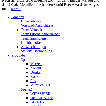
Nach der DLG Gold Medaille 2017 für das Murauer Märzen und
den 3 Gold Medaillen, die bei den World Beer Awards im August
für ...
mehr...
Brauerei
Unternehmen
Vorstand/Aufsichtsrat
Team Vertrieb
Team Öffentlichkeitsarbeit
Team Innendienst
Nachhaltigkeit
Auszeichnungen
Stellenausschreibung
Produkte
Spalte1
Märzen
Zwickl
Dunkel
Bock
Pils
Murauer 11/11
Spalte2
WEISSBIER
Hoamat Weisse
Black Hill