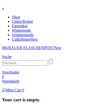
x
Shop
Gläser/Krüge
Fanartikel
Wintermode
Sommermode
Culturbrauerbox
MURAUER FLASCHENPOST
Neu
Suche
Storefinder
0
Warenkorb
0
Your cart is empty.