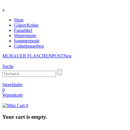
x
Shop
Gläser/Krüge
Fanartikel
Wintermode
Sommermode
Culturbrauerbox
MURAUER FLASCHENPOST
Neu
Suche
Storefinder
0
Warenkorb
0
Your cart is empty.