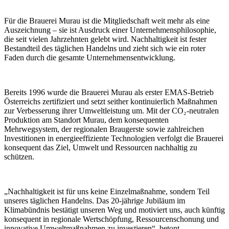
Für die Brauerei Murau ist die Mitgliedschaft weit mehr als eine
Auszeichnung – sie ist Ausdruck einer Unternehmensphilosophie,
die seit vielen Jahrzehnten gelebt wird. Nachhaltigkeit ist fester
Bestandteil des täglichen Handelns und zieht sich wie ein roter
Faden durch die gesamte Unternehmensentwicklung.
Bereits 1996 wurde die Brauerei Murau als erster EMAS-Betrieb
Österreichs zertifiziert und setzt seither kontinuierlich Maßnahmen
zur Verbesserung ihrer Umweltleistung um. Mit der CO₂-neutralen
Produktion am Standort Murau, dem konsequenten
Mehrwegsystem, der regionalen Braugerste sowie zahlreichen
Investitionen in energieeffiziente Technologien verfolgt die Brauerei
konsequent das Ziel, Umwelt und Ressourcen nachhaltig zu
schützen.
„Nachhaltigkeit ist für uns keine Einzelmaßnahme, sondern Teil
unseres täglichen Handelns. Das 20-jährige Jubiläum im
Klimabündnis bestätigt unseren Weg und motiviert uns, auch künftig
konsequent in regionale Wertschöpfung, Ressourcenschonung und
innovative Umweltmaßnahmen zu investieren“, betont