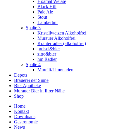
Hoamat Weisse
Black Hill
Pale Ale
Stout
Lambertini
Spalte 3
Kristallweizen Alkoholfrei
Murauer Alkoholfrei
Kräuterradler (alkoholfrei)
preisel&bier
zitro&bier
hm Radler
Spalte 4
Murelli-Limonaden
Depots
Brauerei der Sinne
Bier Apotheke
Murauer Bier in Ihrer Nähe
Shop
Home
Kontakt
Downloads
Gastronomie
News