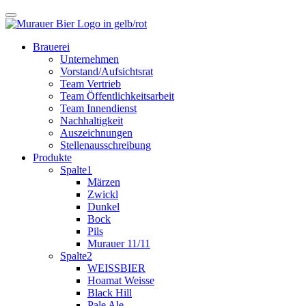
Brauerei
Unternehmen
Vorstand/Aufsichtsrat
Team Vertrieb
Team Öffentlichkeitsarbeit
Team Innendienst
Nachhaltigkeit
Auszeichnungen
Stellenausschreibung
Produkte
Spalte1
Märzen
Zwickl
Dunkel
Bock
Pils
Murauer 11/11
Spalte2
WEISSBIER
Hoamat Weisse
Black Hill
Pale Ale