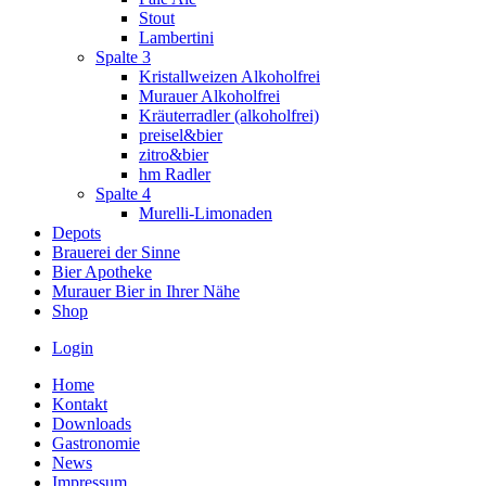
Stout
Lambertini
Spalte 3
Kristallweizen Alkoholfrei
Murauer Alkoholfrei
Kräuterradler (alkoholfrei)
preisel&bier
zitro&bier
hm Radler
Spalte 4
Murelli-Limonaden
Depots
Brauerei der Sinne
Bier Apotheke
Murauer Bier in Ihrer Nähe
Shop
Login
Home
Kontakt
Downloads
Gastronomie
News
Impressum