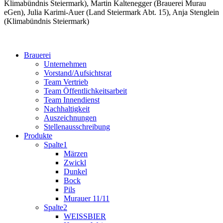
Klimabündnis Steiermark), Martin Kaltenegger (Brauerei Murau
eGen), Julia Karimi-Auer (Land Steiermark Abt. 15), Anja Stenglein
(Klimabündnis Steiermark)
Brauerei
Unternehmen
Vorstand/Aufsichtsrat
Team Vertrieb
Team Öffentlichkeitsarbeit
Team Innendienst
Nachhaltigkeit
Auszeichnungen
Stellenausschreibung
Produkte
Spalte1
Märzen
Zwickl
Dunkel
Bock
Pils
Murauer 11/11
Spalte2
WEISSBIER